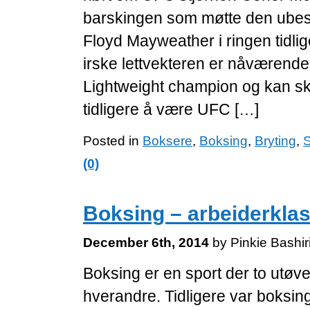
barskingen som møtte den ube
Floyd Mayweather i ringen tidlig
irske lettvekteren er nåværend
Lightweight champion og kan sk
tidligere å være UFC […]
Posted in
Boksere
,
Boksing
,
Bryting
,
S
(0)
Boksing – arbeiderkla
December 6th, 2014
by Pinkie Bashi
Boksing er en sport der to utøv
hverandre. Tidligere var boksi